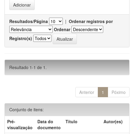
Resultados/Página
|
Ordenar registros por
Ordenar
Registro(s)
Resultado 1-1 de 1.
Anterior
1
Póximo
Conjunto de itens:
Pré-
Data do
Título
Autor(es)
visualização
documento