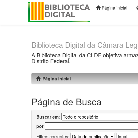
Página inicial
Skip
navigation
Biblioteca Digital da Câmara Legi
A Biblioteca Digital da CLDF objetiva arma
Distrito Federal.
Página inicial
Página de Busca
Buscar em:
por
Filtros correntes: