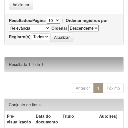
Resultados/Página
|
Ordenar registros por
Ordenar
Registro(s)
Resultado 1-1 de 1.
Anterior
1
Póximo
Conjunto de itens:
Pré-
Data do
Título
Autor(es)
visualização
documento