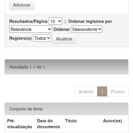
Resultados/Página
|
Ordenar registros por
Ordenar
Registro(s)
Resultado 1-1 de 1.
Anterior
1
Póximo
Conjunto de itens:
Pré-
Data do
Título
Autor(es)
visualização
documento