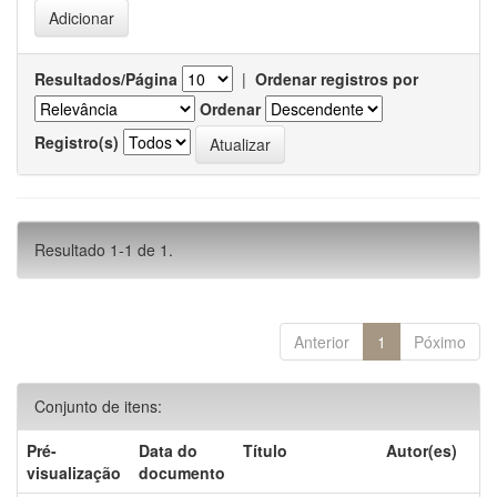
Resultados/Página
|
Ordenar registros por
Ordenar
Registro(s)
Resultado 1-1 de 1.
Anterior
1
Póximo
Conjunto de itens:
Pré-
Data do
Título
Autor(es)
visualização
documento