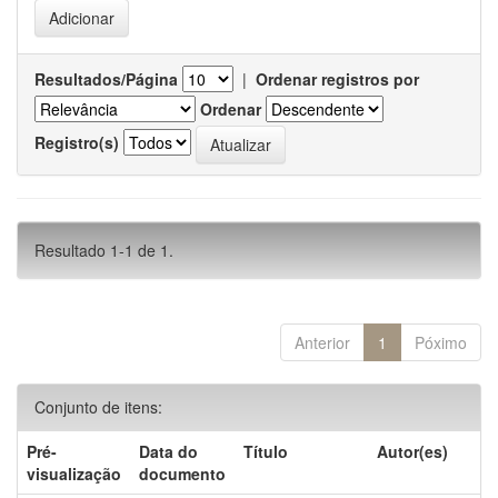
Resultados/Página
|
Ordenar registros por
Ordenar
Registro(s)
Resultado 1-1 de 1.
Anterior
1
Póximo
Conjunto de itens:
Pré-
Data do
Título
Autor(es)
visualização
documento