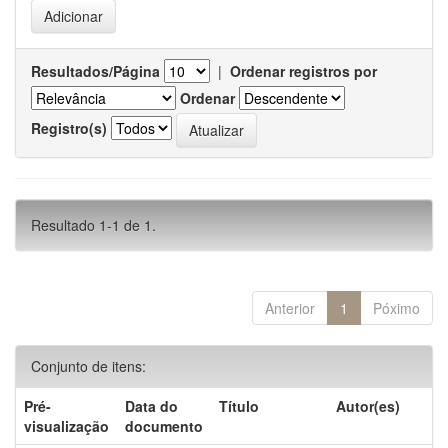
Resultados/Página
|
Ordenar registros por
Ordenar
Registro(s)
Resultado 1-1 de 1.
Anterior
1
Póximo
Conjunto de itens:
Pré-
Data do
Título
Autor(es)
visualização
documento