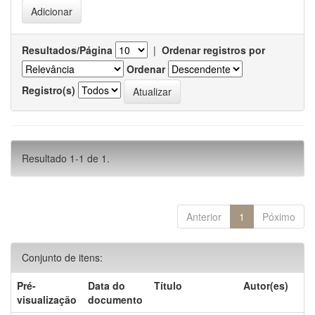
Resultados/Página
|
Ordenar registros por
Ordenar
Registro(s)
Resultado 1-1 de 1.
Anterior
1
Póximo
Conjunto de itens:
Pré-
Data do
Título
Autor(es)
visualização
documento