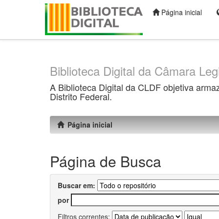
Página inicial
Skip
navigation
Biblioteca Digital da Câmara Legi
A Biblioteca Digital da CLDF objetiva arma
Distrito Federal.
Página inicial
Página de Busca
Buscar em:
por
Filtros correntes: