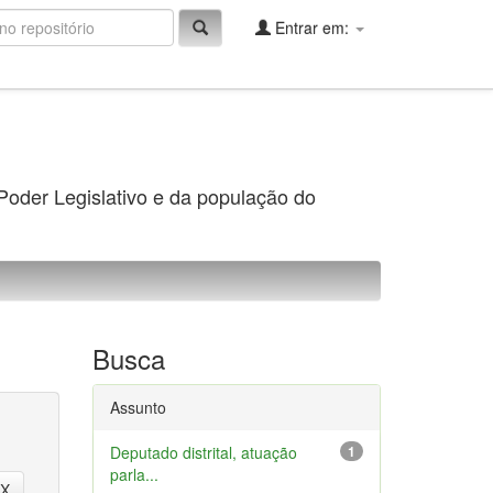
Entrar em:
 Poder Legislativo e da população do
Busca
Assunto
Deputado distrital, atuação
1
parla...