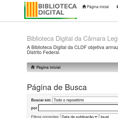
Página inicial
Skip
navigation
Biblioteca Digital da Câmara Legi
A Biblioteca Digital da CLDF objetiva arma
Distrito Federal.
Página inicial
Página de Busca
Buscar em:
por
Filtros correntes: