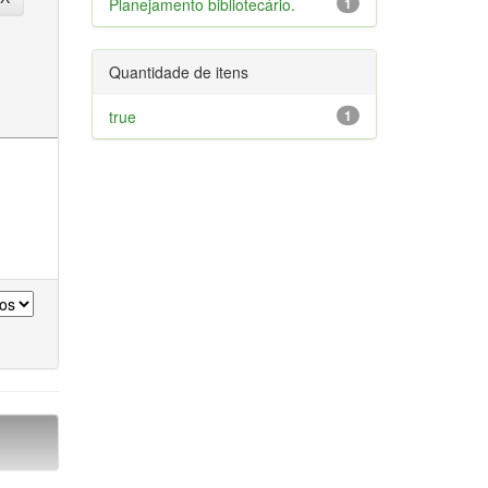
Planejamento bibliotecário.
1
Quantidade de itens
true
1