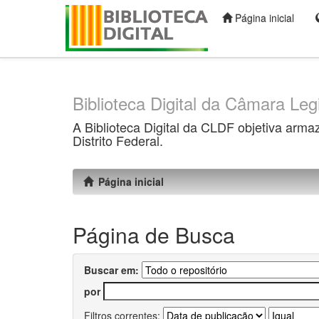
Página inicial
Skip
navigation
Biblioteca Digital da Câmara Legi
A Biblioteca Digital da CLDF objetiva arma
Distrito Federal.
Página inicial
Página de Busca
Buscar em:
por
Filtros correntes: