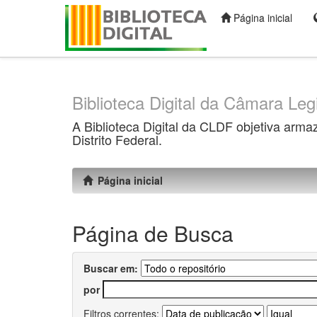
Página inicial
Skip
navigation
Biblioteca Digital da Câmara Legi
A Biblioteca Digital da CLDF objetiva arma
Distrito Federal.
Página inicial
Página de Busca
Buscar em:
por
Filtros correntes: