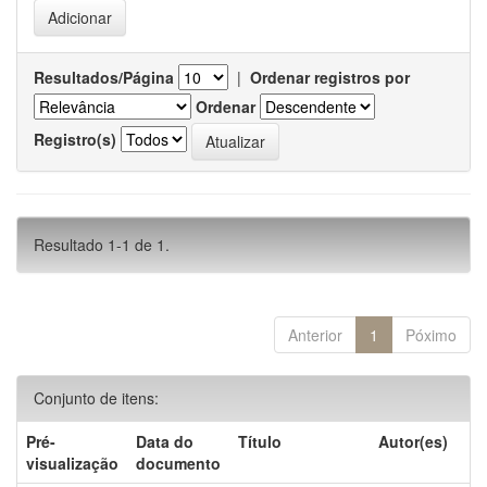
Resultados/Página
|
Ordenar registros por
Ordenar
Registro(s)
Resultado 1-1 de 1.
Anterior
1
Póximo
Conjunto de itens:
Pré-
Data do
Título
Autor(es)
visualização
documento