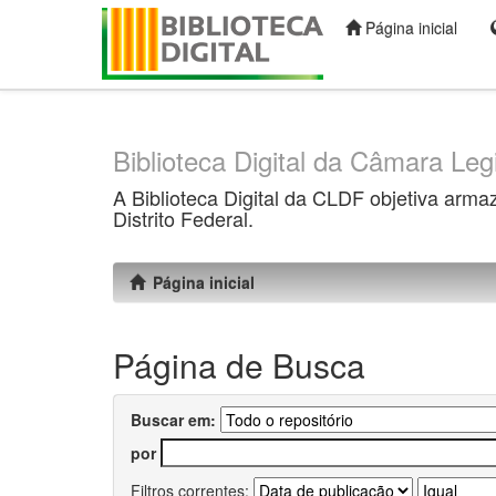
Página inicial
Skip
navigation
Biblioteca Digital da Câmara Legi
A Biblioteca Digital da CLDF objetiva arma
Distrito Federal.
Página inicial
Página de Busca
Buscar em:
por
Filtros correntes: