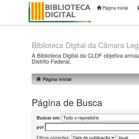
Página inicial
Skip
navigation
Biblioteca Digital da Câmara Legi
A Biblioteca Digital da CLDF objetiva arma
Distrito Federal.
Página inicial
Página de Busca
Buscar em:
por
Filtros correntes: