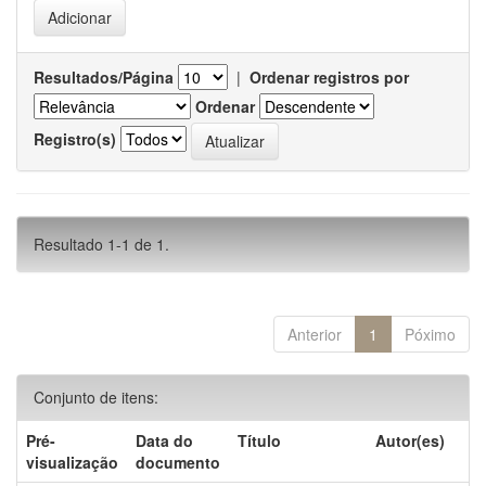
Resultados/Página
|
Ordenar registros por
Ordenar
Registro(s)
Resultado 1-1 de 1.
Anterior
1
Póximo
Conjunto de itens:
Pré-
Data do
Título
Autor(es)
visualização
documento