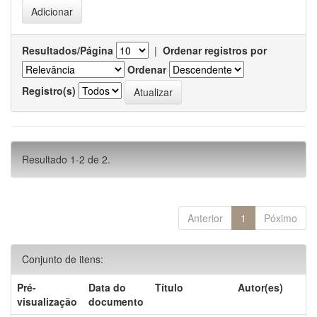
Resultados/Página
|
Ordenar registros por
Ordenar
Registro(s)
Resultado 1-2 de 2.
Anterior
1
Póximo
Conjunto de itens:
Pré-
Data do
Título
Autor(es)
visualização
documento