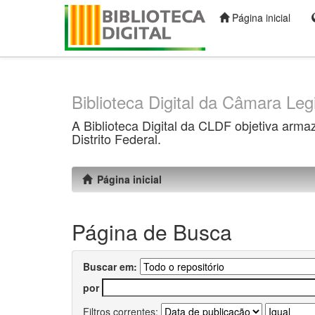
Página inicial
Skip
navigation
Biblioteca Digital da Câmara Legi
A Biblioteca Digital da CLDF objetiva arma
Distrito Federal.
Página inicial
Página de Busca
Buscar em:
por
Filtros correntes: