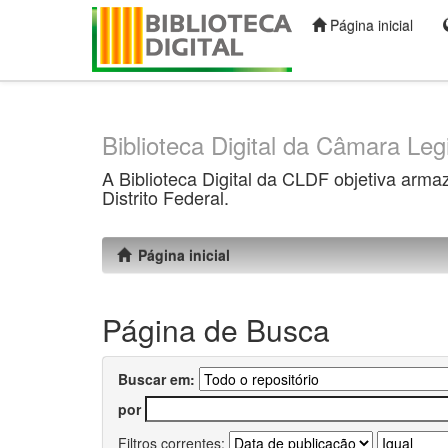
Página inicial
Skip
navigation
Biblioteca Digital da Câmara Legi
A Biblioteca Digital da CLDF objetiva arma
Distrito Federal.
Página inicial
Página de Busca
Buscar em:
por
Filtros correntes: