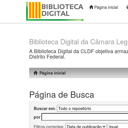
Página inicial
Skip
navigation
Biblioteca Digital da Câmara Legi
A Biblioteca Digital da CLDF objetiva arma
Distrito Federal.
Página inicial
Página de Busca
Buscar em:
por
Filtros correntes: