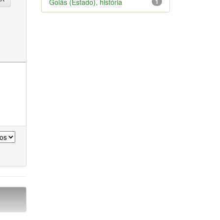
Goiás (Estado), história
1