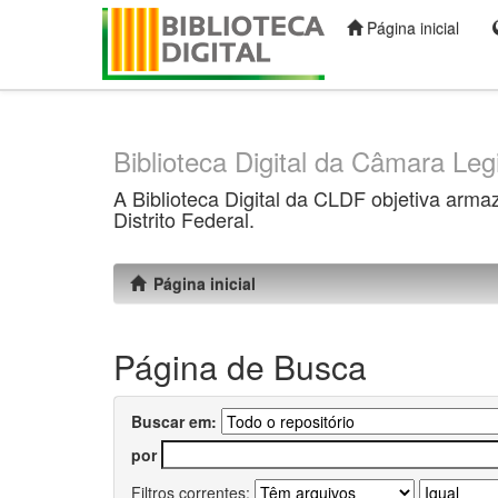
Página inicial
Skip
navigation
Biblioteca Digital da Câmara Legi
A Biblioteca Digital da CLDF objetiva arma
Distrito Federal.
Página inicial
Página de Busca
Buscar em:
por
Filtros correntes: