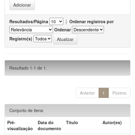
Resultados/Página
|
Ordenar registros por
Ordenar
Registro(s)
Resultado 1-1 de 1.
Anterior
1
Póximo
Conjunto de itens:
Pré-
Data do
Título
Autor(es)
visualização
documento