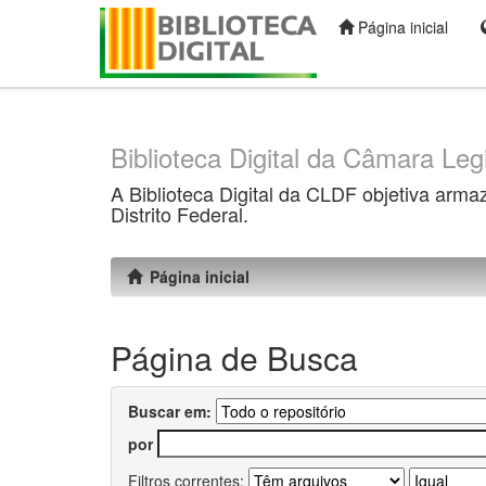
Página inicial
Skip
navigation
Biblioteca Digital da Câmara Legi
A Biblioteca Digital da CLDF objetiva arma
Distrito Federal.
Página inicial
Página de Busca
Buscar em:
por
Filtros correntes: