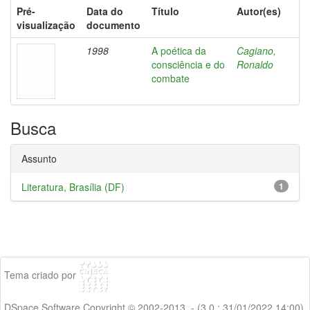
Pré-
Data do
Título
Autor(es)
visualização
documento
1998
A poética da
Cagiano,
consciência e do
Ronaldo
combate
Busca
Assunto
Literatura, Brasília (DF)
1
Tema criado por
DSpace Software Copyright © 2002-2013 - (3.0 : 31/01/2022 14:00)