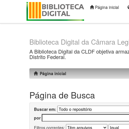
Página inicial
Skip
navigation
Biblioteca Digital da Câmara Legi
A Biblioteca Digital da CLDF objetiva arma
Distrito Federal.
Página inicial
Página de Busca
Buscar em:
por
Filtros correntes: