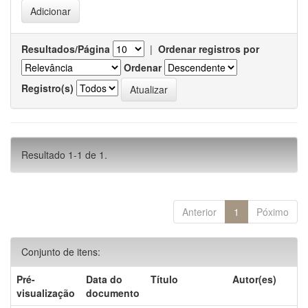
Resultados/Página
|
Ordenar registros por
Ordenar
Registro(s)
Resultado 1-1 de 1.
Anterior
1
Póximo
Conjunto de itens:
Pré-
Data do
Título
Autor(es)
visualização
documento