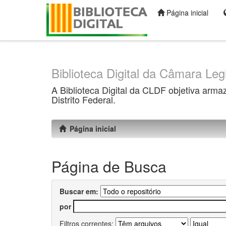
Página inicial
Skip
navigation
Biblioteca Digital da Câmara Legi
A Biblioteca Digital da CLDF objetiva arma
Distrito Federal.
Página inicial
Página de Busca
Buscar em:
por
Filtros correntes: