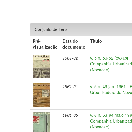
Conjunto de itens:
Pré-
Data do
Título
visualização
documento
1961-02
v. 5 n. 50-52 fev./abr 1
Companhia Urbanizado
(Novacap)
1961-01
v. 5 n. 49 jan. 1961 - 
Urbanizadora da Nova 
1961-05
v. 6 n. 53-64 maio 1961
Companhia Urbanizado
(Novacap)