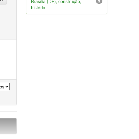
Brasília (DF), construção,
3
história