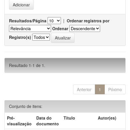
Resultados/Página
|
Ordenar registros por
Ordenar
Registro(s)
Resultado 1-1 de 1.
Anterior
1
Póximo
Conjunto de itens:
Pré-
Data do
Título
Autor(es)
visualização
documento