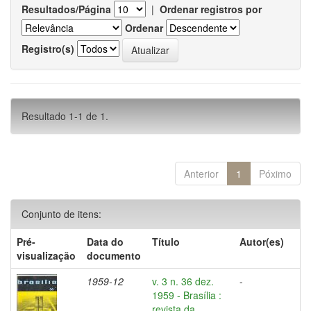
Resultados/Página
|
Ordenar registros por
Ordenar
Registro(s)
Resultado 1-1 de 1.
Anterior
1
Póximo
Conjunto de itens:
Pré-
Data do
Título
Autor(es)
visualização
documento
1959-12
v. 3 n. 36 dez.
-
1959 - Brasília :
revista da