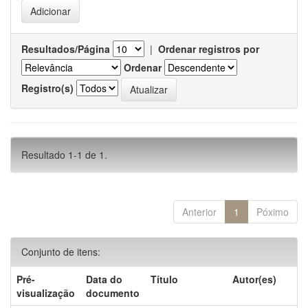
Resultados/Página
|
Ordenar registros por
Ordenar
Registro(s)
Resultado 1-1 de 1.
Anterior
1
Póximo
Conjunto de itens:
Pré-
Data do
Título
Autor(es)
visualização
documento