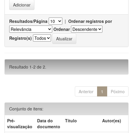
Resultados/Página
|
Ordenar registros por
Ordenar
Registro(s)
Resultado 1-2 de 2.
Anterior
1
Póximo
Conjunto de itens:
Pré-
Data do
Título
Autor(es)
visualização
documento