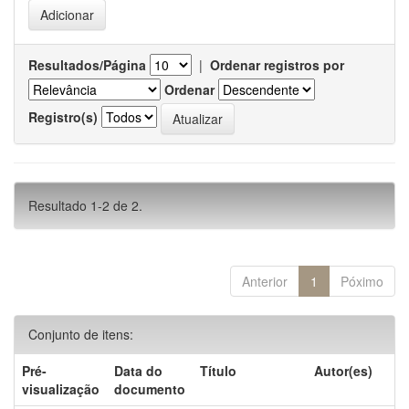
Resultados/Página
|
Ordenar registros por
Ordenar
Registro(s)
Resultado 1-2 de 2.
Anterior
1
Póximo
Conjunto de itens:
Pré-
Data do
Título
Autor(es)
visualização
documento