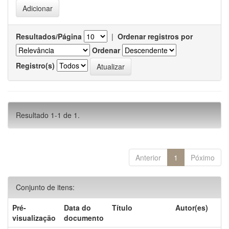
Resultados/Página
|
Ordenar registros por
Ordenar
Registro(s)
Resultado 1-1 de 1.
Anterior
1
Póximo
Conjunto de itens:
Pré-
Data do
Título
Autor(es)
visualização
documento