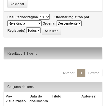
Resultados/Página
|
Ordenar registros por
Ordenar
Registro(s)
Resultado 1-1 de 1.
Anterior
1
Póximo
Conjunto de itens:
Pré-
Data do
Título
Autor(es)
visualização
documento