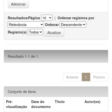
Resultados/Página
|
Ordenar registros por
Ordenar
Registro(s)
Resultado 1-1 de 1.
Anterior
1
Póximo
Conjunto de itens:
Pré-
Data do
Título
Autor(es)
visualização
documento