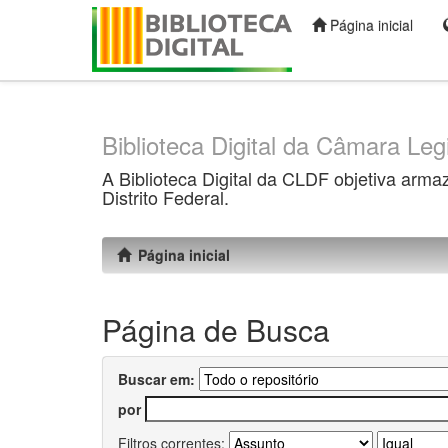
Página inicial
Skip
navigation
Biblioteca Digital da Câmara Legi
A Biblioteca Digital da CLDF objetiva arma
Distrito Federal.
Página inicial
Página de Busca
Buscar em:
por
Filtros correntes: