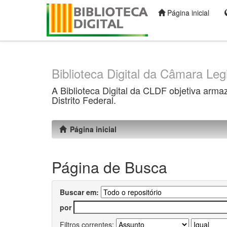
Página inicial
Skip
navigation
Biblioteca Digital da Câmara Legi
A Biblioteca Digital da CLDF objetiva arma
Distrito Federal.
Página inicial
Página de Busca
Buscar em:
por
Filtros correntes: