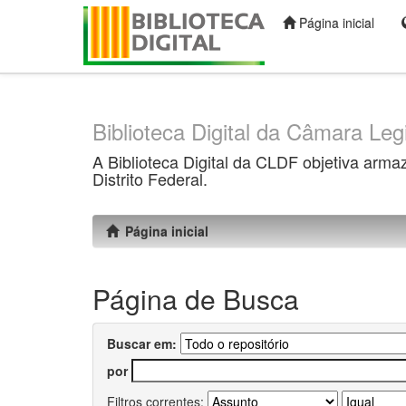
Página inicial
Skip
navigation
Biblioteca Digital da Câmara Legi
A Biblioteca Digital da CLDF objetiva arma
Distrito Federal.
Página inicial
Página de Busca
Buscar em:
por
Filtros correntes: