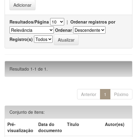
Resultados/Página
|
Ordenar registros por
Ordenar
Registro(s)
Resultado 1-1 de 1.
Anterior
1
Póximo
Conjunto de itens:
Pré-
Data do
Título
Autor(es)
visualização
documento