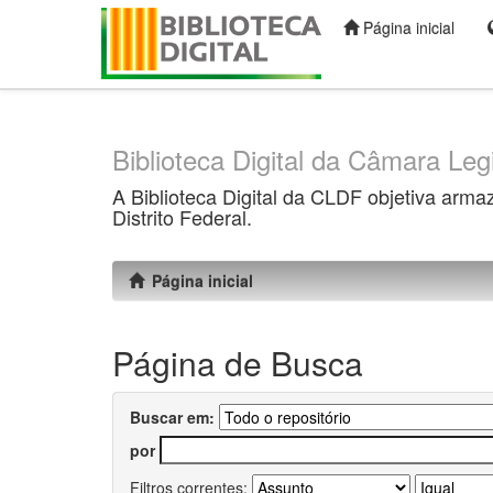
Página inicial
Skip
navigation
Biblioteca Digital da Câmara Legi
A Biblioteca Digital da CLDF objetiva arma
Distrito Federal.
Página inicial
Página de Busca
Buscar em:
por
Filtros correntes: