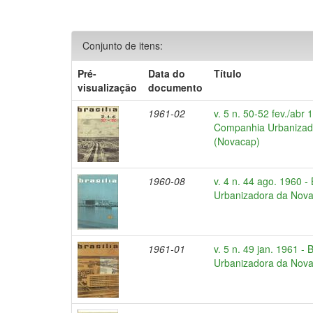
Conjunto de itens:
Pré-
Data do
Título
visualização
documento
1961-02
v. 5 n. 50-52 fev./abr 1
Companhia Urbanizado
(Novacap)
1960-08
v. 4 n. 44 ago. 1960 -
Urbanizadora da Nova 
1961-01
v. 5 n. 49 jan. 1961 - 
Urbanizadora da Nova 