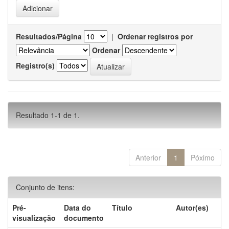
Resultados/Página
|
Ordenar registros por
Ordenar
Registro(s)
Resultado 1-1 de 1.
Anterior
1
Póximo
Conjunto de itens:
Pré-
Data do
Título
Autor(es)
visualização
documento