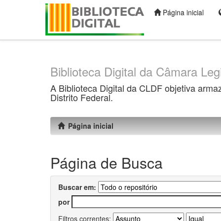
Página inicial
Skip
navigation
Biblioteca Digital da Câmara Legi
A Biblioteca Digital da CLDF objetiva arma
Distrito Federal.
Página inicial
Página de Busca
Buscar em:
por
Filtros correntes: