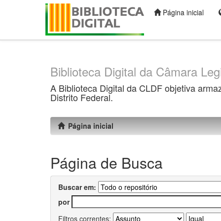
Página inicial
Skip
navigation
Biblioteca Digital da Câmara Legi
A Biblioteca Digital da CLDF objetiva arma
Distrito Federal.
Página inicial
Página de Busca
Buscar em:
por
Filtros correntes: