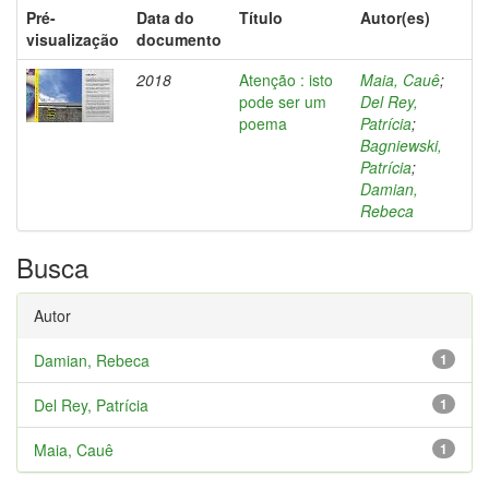
Pré-
Data do
Título
Autor(es)
visualização
documento
2018
Atenção : isto
Maia, Cauê
;
pode ser um
Del Rey,
poema
Patrícia
;
Bagniewski,
Patrícia
;
Damian,
Rebeca
Busca
Autor
Damian, Rebeca
1
Del Rey, Patrícia
1
Maia, Cauê
1