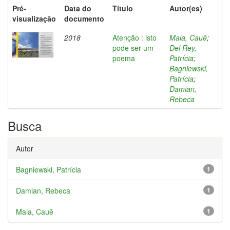
Pré-
Data do
Título
Autor(es)
visualização
documento
2018
Atenção : isto
Maia, Cauê
;
pode ser um
Del Rey,
poema
Patrícia
;
Bagniewski,
Patrícia
;
Damian,
Rebeca
Busca
Autor
Bagniewski, Patrícia
1
Damian, Rebeca
1
Maia, Cauê
1