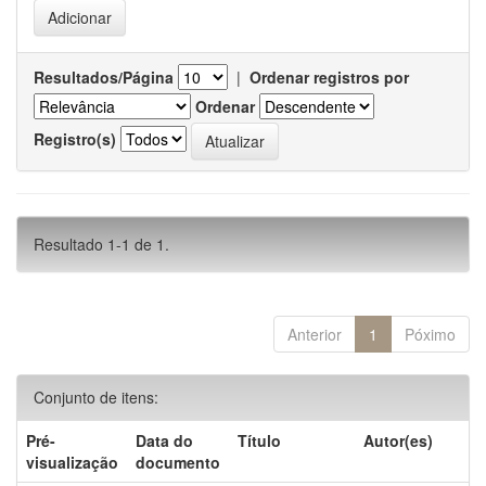
Resultados/Página
|
Ordenar registros por
Ordenar
Registro(s)
Resultado 1-1 de 1.
Anterior
1
Póximo
Conjunto de itens:
Pré-
Data do
Título
Autor(es)
visualização
documento