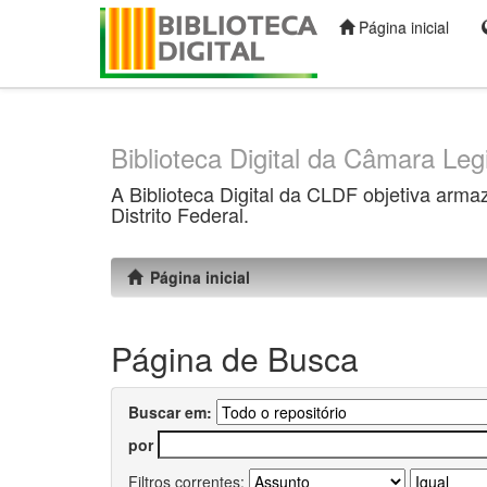
Página inicial
Skip
navigation
Biblioteca Digital da Câmara Legi
A Biblioteca Digital da CLDF objetiva arma
Distrito Federal.
Página inicial
Página de Busca
Buscar em:
por
Filtros correntes: