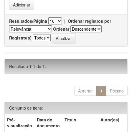
Resultados/Página
|
Ordenar registros por
Ordenar
Registro(s)
Resultado 1-1 de 1.
Anterior
1
Póximo
Conjunto de itens:
Pré-
Data do
Título
Autor(es)
visualização
documento