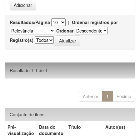
Resultados/Página
|
Ordenar registros por
Ordenar
Registro(s)
Resultado 1-1 de 1.
Anterior
1
Póximo
Conjunto de itens:
Pré-
Data do
Título
Autor(es)
visualização
documento