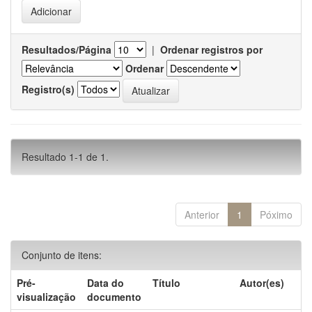
Resultados/Página
|
Ordenar registros por
Ordenar
Registro(s)
Resultado 1-1 de 1.
Anterior
1
Póximo
Conjunto de itens:
Pré-
Data do
Título
Autor(es)
visualização
documento